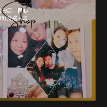
禮物店，良心
哄好身邊人嘅