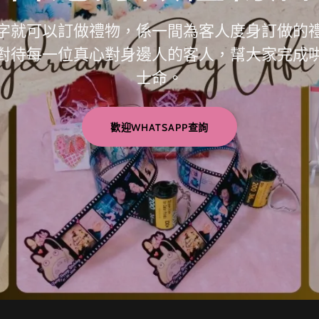
字就可以訂做禮物，係一間為客人度身訂做的
對待每一位真心對身邊人的客人，幫大家完成
士命。
歡迎WHATSAPP查詢