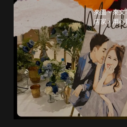
來圖、來文
店家，用心